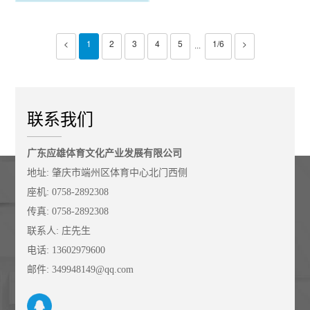
滚动夹锁螺母 Roller Clamp
Lock Nut
<
1
2
3
4
5
1/6
>
···
联系我们
广东应雄体育文化产业发展有限公司
地址: 肇庆市端州区体育中心北门西侧
座机: 0758-2892308
传真: 0758-2892308
联系人: 庄先生
电话: 13602979600
邮件: 349948149@qq.com